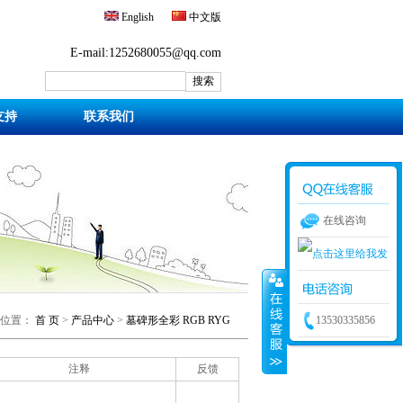
English
中文版
E-mail:1252680055@qq.com
支持
联系我们
在线咨询
宝金灵商务QQ
前位置：
首 页
>
产品中心
>
墓碑形全彩 RGB RYG
13530335856
注释
反馈