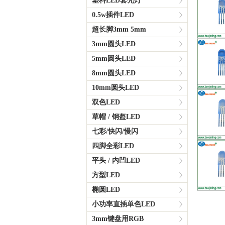
塑料LED套壳灯
0.5w插件LED
超长脚3mm 5mm
3mm圆头LED
5mm圆头LED
8mm圆头LED
10mm圆头LED
双色LED
草帽 / 钢盔LED
七彩/快闪/慢闪
四脚全彩LED
平头 / 内凹LED
方型LED
椭圆LED
小功率直插单色LED
3mm键盘用RGB