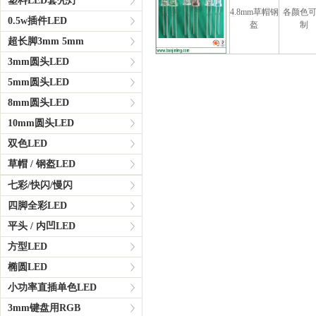
塑料LED套壳灯
4.8mm草帽钢
各颜色
0.5w插件LED
盔
制
超长脚3mm 5mm
3mm圆头LED
5mm圆头LED
8mm圆头LED
10mm圆头LED
双色LED
草帽 / 钢盔LED
七彩/快闪/慢闪
四脚全彩LED
平头 / 内凹LED
方型LED
椭圆LED
小功率直插单色LED
3mm键盘用RGB